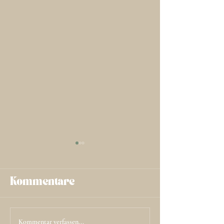
Kommentare
Neue Webs
Neue
Kommentar verfassen...