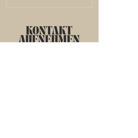
Behandlung die
Algenschälkur
KONTAKT
AUFNEHMEN
Bahnhofstraße 2
85092 Kösching
Info@lieblingspunkt.de
Tel.:
+49 (0) 15208703922