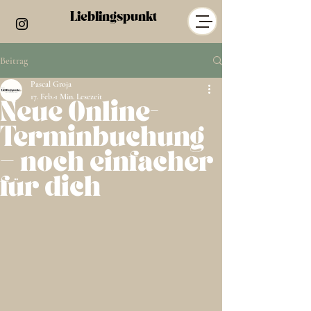
Lieblingspunkt
Beitrag
Pascal Groja
17. Feb.
1 Min. Lesezeit
Neue Online-
Terminbuchung
– noch einfacher
für dich